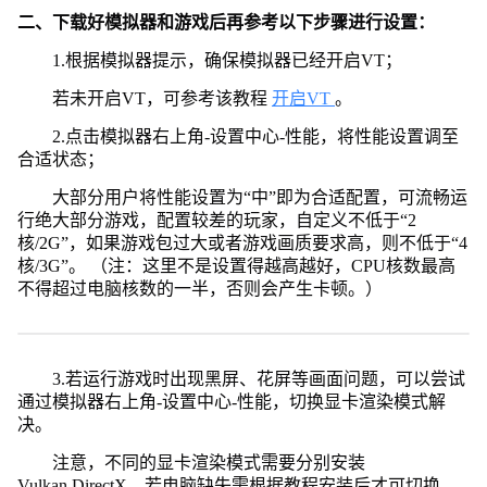
二、下载好模拟器和游戏后再参考以下步骤进行设置：
1.根据模拟器提示，确保模拟器已经开启VT；
若未开启VT，可参考该教程
开启VT
。
2.点击模拟器右上角-设置中心-性能，将性能设置调至
合适状态；
大部分用户将性能设置为“中”即为合适配置，可流畅运
行绝大部分游戏，配置较差的玩家，自定义不低于“2
核/2G”，如果游戏包过大或者游戏画质要求高，则不低于“4
核/3G”。 （注：这里不是设置得越高越好，CPU核数最高
不得超过电脑核数的一半，否则会产生卡顿。）
3.若运行游戏时出现黑屏、花屏等画面问题，可以尝试
通过模拟器右上角-设置中心-性能，切换显卡渲染模式解
决。
注意，不同的显卡渲染模式需要分别安装
Vulkan,DirectX，若电脑缺失需根据教程安装后才可切换。