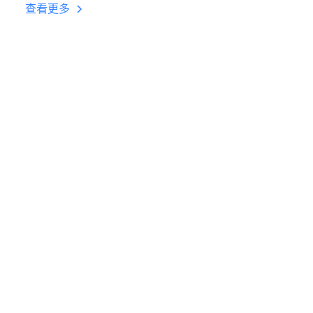
台挂机 按键设置教程
查看更多