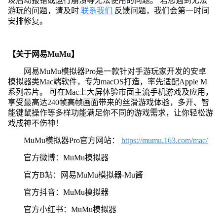
现启动报错或运行崩溃等无法使用的问题。 若您遇到无法
游玩的问题，请及时
联系我们
反馈问题，我们会第一时间
安排修复。
【关于网易MuMu】
网易MuMu模拟器Pro是一款针对手游玩家开发的安卓
模拟器类Mac端软件，专为macOS打造，率先适配Apple M
系列芯片。 可在Mac上大屏体验市面主流手机游戏及应用，
享受最高达240帧高帧画面带来的丝滑游戏体验，多开、智
能键鼠操作等多样功能满足你不同的游戏需求，让你轻松游
戏成神不伤神！
MuMu模拟器Pro官方网站：
https://mumu.163.com/mac/
官方微博：MuMu模拟器
官方B站：网易MuMu模拟器-Mu酱
官方抖音：MuMu模拟器
官方小红书：MuMu模拟器