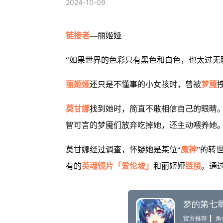
2024-10-09
链接者
—丽姬娅
“如果世界的色彩只有黑色和白色，也太过无
丽姬娅
还只是不懂事的小女孩时，曾被
梦魇
莫甘娜
找到她时，简直不敢相信自己的眼睛
智可言的梦魇们放弃吃掉她，还主动喂养她
莫甘娜经过调查，怀疑她是某位“
魔神
”的转
有的
英魂镜片「爱伦坡」
和丽姬娅
链接
。通