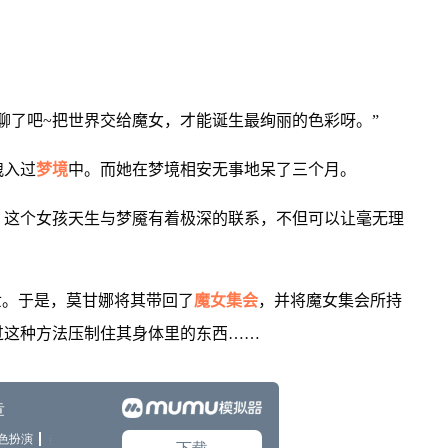
聊了吧~把世界交给魔女，才能诞生最绚丽的色彩呀。”
拽入过
梦境
中。而她在梦境相安无事地呆了三个月。
。这个女孩天生与梦魇有着极深的联系，不但可以让毫无理
。
世。于是，莫甘娜将其带回了
魔女集会
，并将魔女集会所持
过这种方法压制住其身体里的东西……