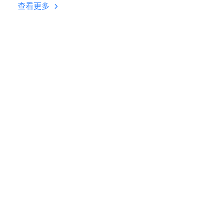
台挂机 按键设置教程
查看更多