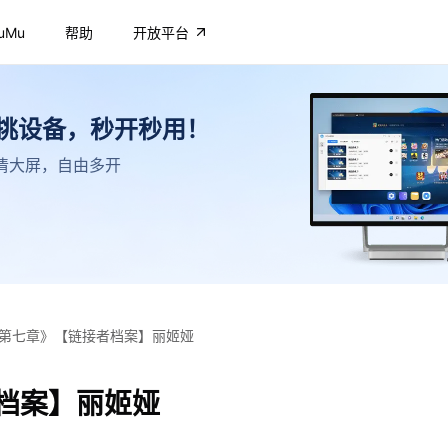
uMu
帮助
开放平台
不挑设备，秒开秒用！
，高清大屏，自由多开
第七章》【链接者档案】丽姬娅
档案】丽姬娅