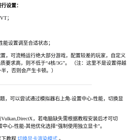
进行设置：
VT；
将性能设置调至合适状态；
配置，可流畅运行绝大部分游戏，配置较差的玩家，自定义
画质要求高，则不低于“4核/3G”。 （注：这里不是设置得越
一半，否则会产生卡顿。）
问题，可以尝试通过模拟器右上角-设置中心-性能，切换显
kan,DirectX，若电脑缺失需根据教程安装后才可切
中心-性能-其他优化选择“强制使用独立显卡”。
以下教程
切换显卡渲染模式
。