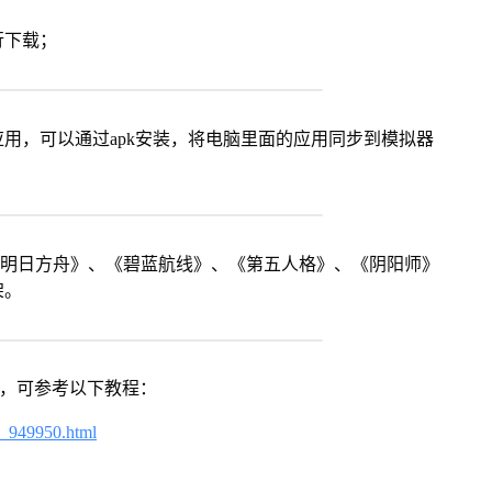
行下载；
用，可以通过apk安装，将电脑里面的应用同步到模拟器
《明日方舟》、《碧蓝航线》、《第五人格》、《阴阳师》
架。
戏，可参考以下教程：
4_949950.html