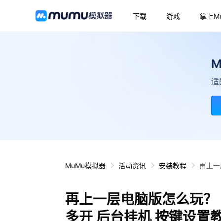
下载
游戏
掌上M
适
MuMu模拟器
活动资讯
安装教程
再上一
再上一层电脑版怎么玩？ 
多开 后台挂机 按键设置