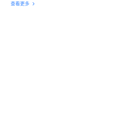
台挂机 按键设置教程
查看更多