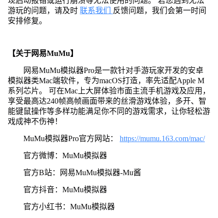
现启动报错或运行崩溃等无法使用的问题。 若您遇到无法
游玩的问题，请及时
联系我们
反馈问题，我们会第一时间
安排修复。
【关于网易MuMu】
网易MuMu模拟器Pro是一款针对手游玩家开发的安卓
模拟器类Mac端软件，专为macOS打造，率先适配Apple M
系列芯片。 可在Mac上大屏体验市面主流手机游戏及应用，
享受最高达240帧高帧画面带来的丝滑游戏体验，多开、智
能键鼠操作等多样功能满足你不同的游戏需求，让你轻松游
戏成神不伤神！
MuMu模拟器Pro官方网站：
https://mumu.163.com/mac/
官方微博：MuMu模拟器
官方B站：网易MuMu模拟器-Mu酱
官方抖音：MuMu模拟器
官方小红书：MuMu模拟器