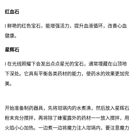
红血石
l 鲜艳的红色宝石，能增强活力，提升血液循环，改善心血
健康。
星辉石
l 在光线照耀下会发出点点星光的宝石，通常埋藏在山顶地
下深处。它具有平衡各类药材的能力，使药水的效果更加完
美。
开始准备制药器具，先将坩埚内的水煮沸，然后放入星辉石
粉末充分搅拌，再将除了蜂蜜露外的药材一一放入搅拌，用
火焰小心加热。一边煮一边将魔力注入坩埚内，要注意魔力