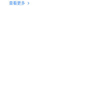
台挂机 按键设置教程
查看更多