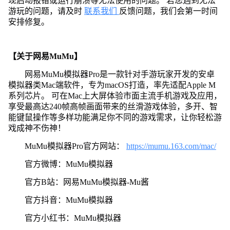
现启动报错或运行崩溃等无法使用的问题。 若您遇到无法
游玩的问题，请及时
联系我们
反馈问题，我们会第一时间
安排修复。
【关于网易MuMu】
网易MuMu模拟器Pro是一款针对手游玩家开发的安卓
模拟器类Mac端软件，专为macOS打造，率先适配Apple M
系列芯片。 可在Mac上大屏体验市面主流手机游戏及应用，
享受最高达240帧高帧画面带来的丝滑游戏体验，多开、智
能键鼠操作等多样功能满足你不同的游戏需求，让你轻松游
戏成神不伤神！
MuMu模拟器Pro官方网站：
https://mumu.163.com/mac/
官方微博：MuMu模拟器
官方B站：网易MuMu模拟器-Mu酱
官方抖音：MuMu模拟器
官方小红书：MuMu模拟器