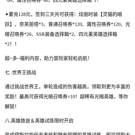
*60、属性召唤券*60、四元素英雄选择箱*1！
✦累充128元，签到三天共可获得：炫丽时装【灵猫的暗
跃】、奈芙丽塔*3、普通召唤券*120、属性召唤券*120、光
暗召唤券*20、SSR装备选择箱*2、四元素英雄选择箱
*2！！
超~多~福利内容，助力冒险家轻松启航！
七 .世界王挑战
通过挑战世界王，单轮造成的伤害越高，领取到更为丰富的
奖励！最高可获得光暗召唤券×10！超稀有光暗英雄，等你
解锁！
八.英雄旅途＆英雄试炼限时开启
完成伊斯拉的任务考核和萨布丽娜的英雄试炼，即可领取大