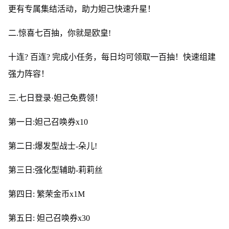
更有专属集结活动，助力妲己快速升星！
二.惊喜七百抽，你就是欧皇!
十连? 百连? 完成小任务，每日均可领取一百抽！快速组建
强力阵容！
三.七日登录·妲己免费领！
第一日:妲己召唤券x10
第二日:爆发型战士-朵儿!
第三日:强化型辅助-莉莉丝
第四日: 繁荣金币x1M
第五日: 妲己召唤券x30