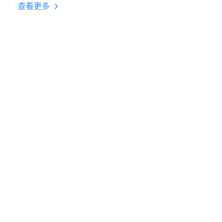
台挂机 按键设置教程
查看更多