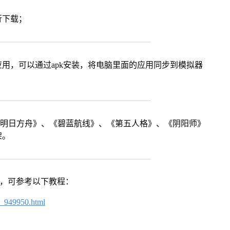
行下载；
用，可以通过apk安装，将电脑里面的应用同步到模拟器
《明日方舟》、《碧蓝航线》、《第五人格》、《阴阳师》
架。
戏，可参考以下教程：
4_949950.html