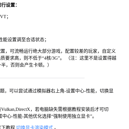
进行设置：
VT；
将性能设置调至合适状态；
配置，可流畅运行绝大部分游戏，配置较差的玩家，自定义
画质要求高，则不低于“4核/3G”。 （注：这里不是设置得越
一半，否则会产生卡顿。）
问题，可以尝试通过模拟器右上角-设置中心-性能，切换显
kan,DirectX，若电脑缺失需根据教程安装后才可切
中心-性能-其他优化选择“强制使用独立显卡”。
以下教程
切换显卡渲染模式
。