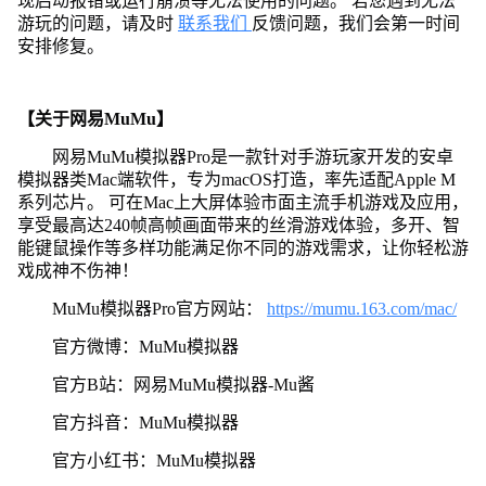
现启动报错或运行崩溃等无法使用的问题。 若您遇到无法
游玩的问题，请及时
联系我们
反馈问题，我们会第一时间
安排修复。
【关于网易MuMu】
网易MuMu模拟器Pro是一款针对手游玩家开发的安卓
模拟器类Mac端软件，专为macOS打造，率先适配Apple M
系列芯片。 可在Mac上大屏体验市面主流手机游戏及应用，
享受最高达240帧高帧画面带来的丝滑游戏体验，多开、智
能键鼠操作等多样功能满足你不同的游戏需求，让你轻松游
戏成神不伤神！
MuMu模拟器Pro官方网站：
https://mumu.163.com/mac/
官方微博：MuMu模拟器
官方B站：网易MuMu模拟器-Mu酱
官方抖音：MuMu模拟器
官方小红书：MuMu模拟器