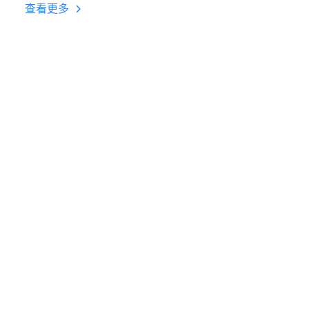
台挂机 按键设置教程
查看更多