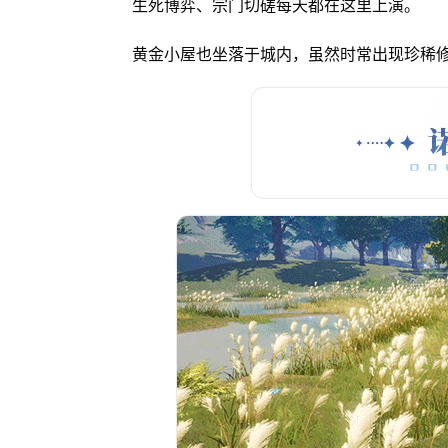
生死博弈、宗门切磋每天都在这里上演。
黄金小屋也坐落于城内，虽然时常出现珍稀