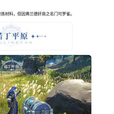
修炼材料，但因弗兰德奸商之名门可罗雀。