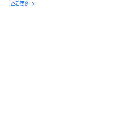
台挂机 按键设置教程
查看更多