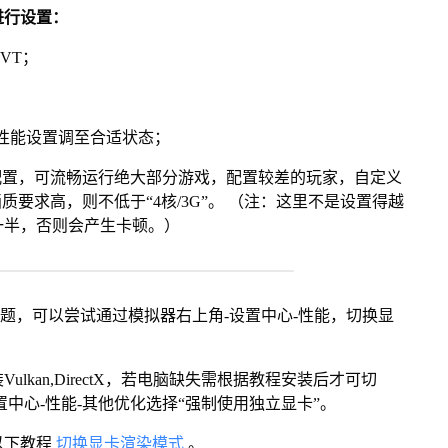
进行设置：
VT；
将性能设置调至合适状态；
配置，可流畅运行绝大部分游戏，配置较差的玩家，自定义
画质要求高，则不低于“4核/3G”。 （注：这里不是设置得越
一半，否则会产生卡顿。）
问题，可以尝试通过模拟器右上角-设置中心-性能，切换显
kan,DirectX，若电脑缺失需根据教程安装后才可切
中心-性能-其他优化选择“强制使用独立显卡”。
以下教程
切换显卡渲染模式
。