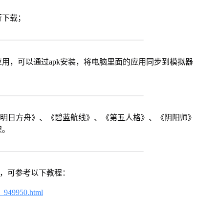
行下载；
用，可以通过apk安装，将电脑里面的应用同步到模拟器
《明日方舟》、《碧蓝航线》、《第五人格》、《阴阳师》
架。
戏，可参考以下教程：
4_949950.html