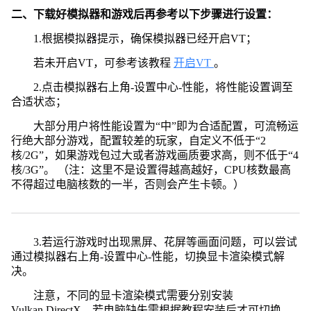
二、下载好模拟器和游戏后再参考以下步骤进行设置：
1.根据模拟器提示，确保模拟器已经开启VT；
若未开启VT，可参考该教程
开启VT
。
2.点击模拟器右上角-设置中心-性能，将性能设置调至
合适状态；
大部分用户将性能设置为“中”即为合适配置，可流畅运
行绝大部分游戏，配置较差的玩家，自定义不低于“2
核/2G”，如果游戏包过大或者游戏画质要求高，则不低于“4
核/3G”。 （注：这里不是设置得越高越好，CPU核数最高
不得超过电脑核数的一半，否则会产生卡顿。）
3.若运行游戏时出现黑屏、花屏等画面问题，可以尝试
通过模拟器右上角-设置中心-性能，切换显卡渲染模式解
决。
注意，不同的显卡渲染模式需要分别安装
Vulkan,DirectX，若电脑缺失需根据教程安装后才可切换。