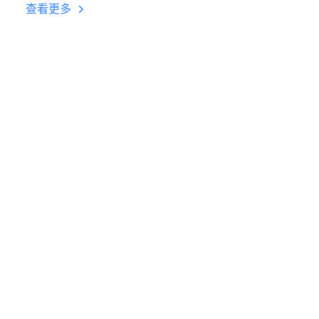
台挂机 按键设置教程
查看更多