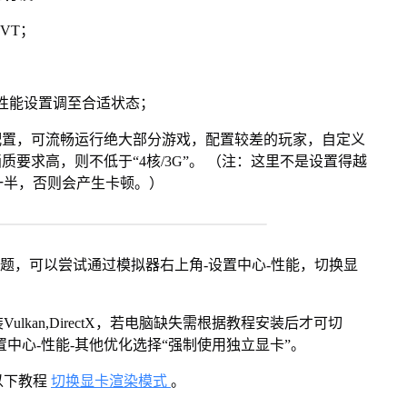
VT；
将性能设置调至合适状态；
配置，可流畅运行绝大部分游戏，配置较差的玩家，自定义
画质要求高，则不低于“4核/3G”。 （注：这里不是设置得越
一半，否则会产生卡顿。）
问题，可以尝试通过模拟器右上角-设置中心-性能，切换显
kan,DirectX，若电脑缺失需根据教程安装后才可切
中心-性能-其他优化选择“强制使用独立显卡”。
以下教程
切换显卡渲染模式
。