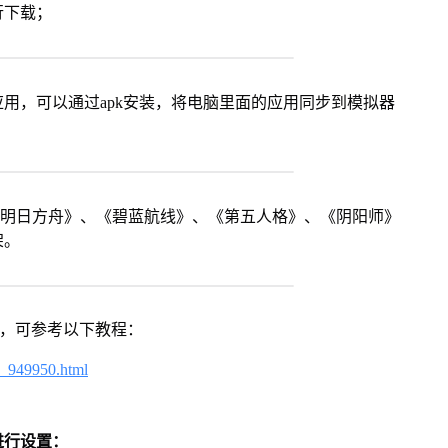
行下载；
用，可以通过apk安装，将电脑里面的应用同步到模拟器
《明日方舟》、《碧蓝航线》、《第五人格》、《阴阳师》
架。
戏，可参考以下教程：
4_949950.html
进行设置：