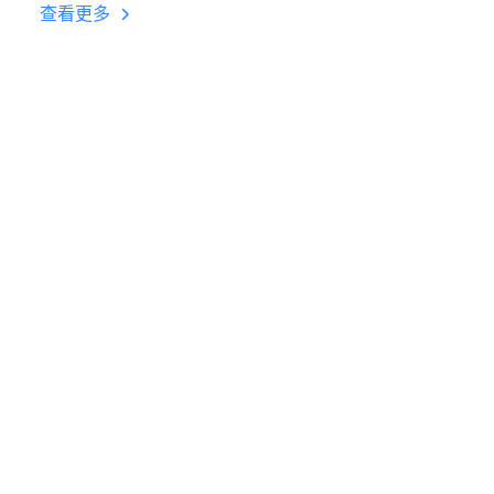
台挂机 按键设置教程
查看更多