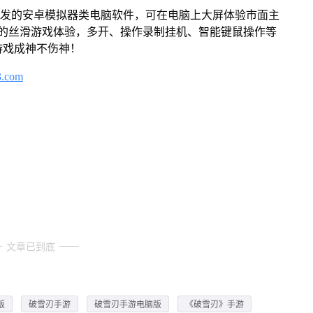
开发的安卓模拟器类电脑软件，可在电脑上大屏体验市面主
来的丝滑游戏体验，多开、操作录制挂机、智能键鼠操作等
游戏成神不伤神！
3.com
文章已到底
版
破雪刃手游
破雪刃手游电脑版
《破雪刃》手游