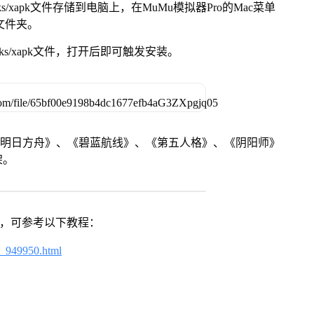
s/xapk文件存储到电脑上，在MuMu模拟器Pro的Mac菜单
脑文件夹。
ks/xapk文件，打开后即可触发安装。
《明日方舟》、《碧蓝航线》、《第五人格》、《阴阳师》
架。
戏，可参考以下教程：
4_949950.html