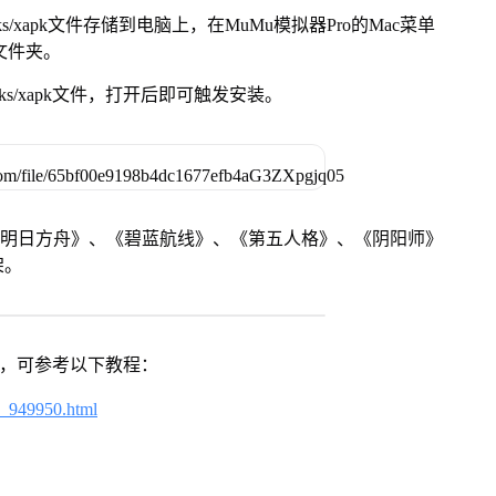
s/xapk文件存储到电脑上，在MuMu模拟器Pro的Mac菜单
脑文件夹。
ks/xapk文件，打开后即可触发安装。
《明日方舟》、《碧蓝航线》、《第五人格》、《阴阳师》
架。
戏，可参考以下教程：
4_949950.html