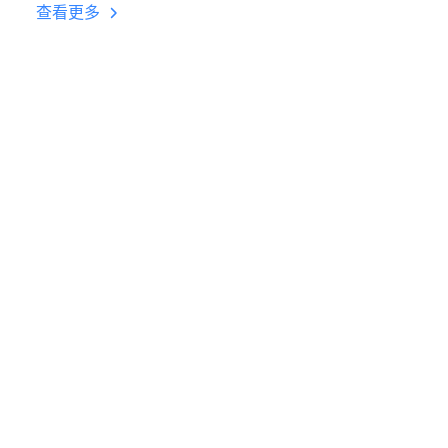
台挂机 按键设置教程
查看更多