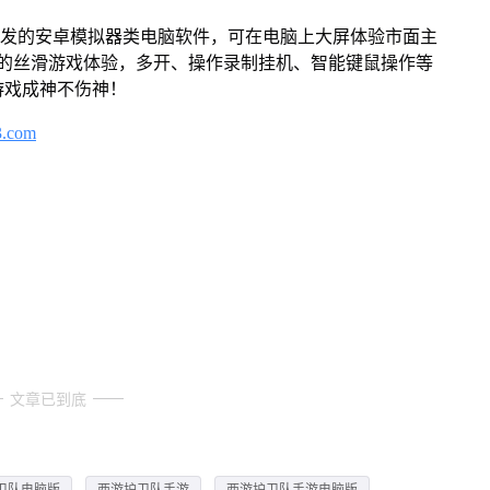
开发的安卓模拟器类电脑软件，可在电脑上大屏体验市面主
来的丝滑游戏体验，多开、操作录制挂机、智能键鼠操作等
游戏成神不伤神！
3.com
文章已到底
卫队电脑版
西游护卫队手游
西游护卫队手游电脑版