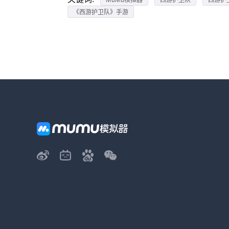
《西游护卫队》手游