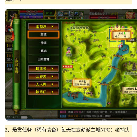
2、悬赏任务（稀有装备）每天在玄勃派主城NPC：老捕头