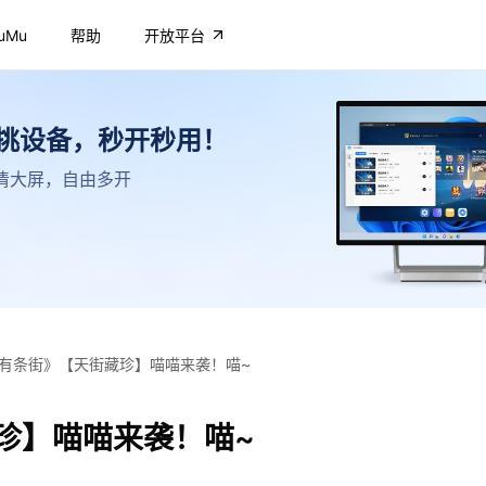
uMu
帮助
开放平台
不挑设备，秒开秒用！
，高清大屏，自由多开
有条街》【天街藏珍】喵喵来袭！喵~
珍】喵喵来袭！喵~