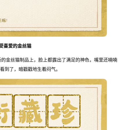
受喜爱的金丝猫
晰的金丝猫制品上，脸上都露出了满足的神色，嘴里还喃喃
猪看到了，暗戳戳地生着闷气。