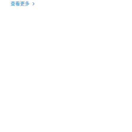
台挂机 按键设置教程
查看更多