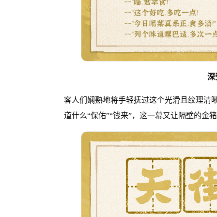
深
客人们娴熟地将手轻抚过这个光滑且纹理清
道什么“保佑”“钱来”，这一幕又让隔壁的金