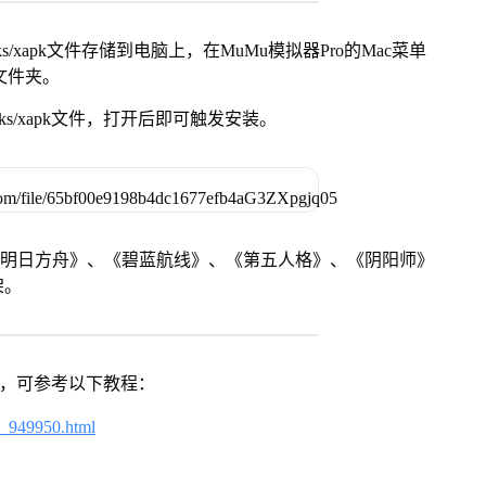
s/xapk文件存储到电脑上，在MuMu模拟器Pro的Mac菜单
脑文件夹。
ks/xapk文件，打开后即可触发安装。
《明日方舟》、《碧蓝航线》、《第五人格》、《阴阳师》
架。
戏，可参考以下教程：
4_949950.html