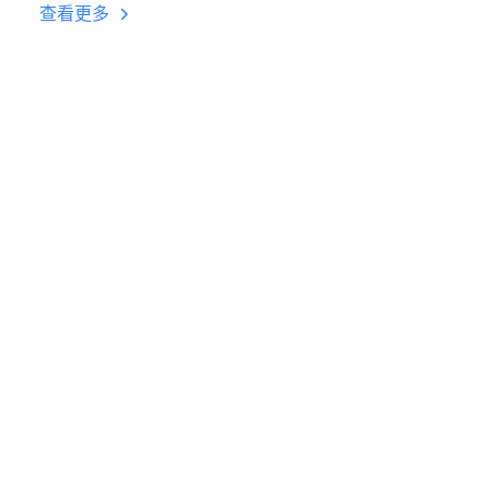
台挂机 按键设置教程
查看更多