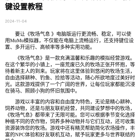
键设置教程
2024-11-04
要让《牧场气息 》电脑版运行更流畅、稳定，可以使
用MuMu模拟器，不仅能在电脑上流畅运行，还支持键位设
置、多开运行、高帧率等多种实用功能。
《牧场气息》是一款充满温馨和乐趣的模拟经营游戏。
在这个繁华的小镇上，一座荒废已久的牧场正张开怀抱，等
待着新主人的到来。玩家将在这里体验到悠闲的牧场生活，
自由选择耕种、钓鱼、捡拾等活动，随心所欲地度过美好时
光。这款游戏提供了一个广阔的世界，让每位玩家都能沉浸
在骑马、照顾小狗的怀旧氛围中。
游戏以丰富的内容和自由度为特色，无论是精心耕种、
饲养动物，还是与朋友联机经营，共同建设梦想中的牧场，
《牧场气息》都带来了无限可能。您可以根据季节变化选择
种植不同的农作物，饲养多种动物并与它们互动，还可收集
资源装饰您的牧场。游戏中还有精灵帮助简化农场操作，丰
富的NPC体验和好友联机互动，赋予玩家更多与世界联结的