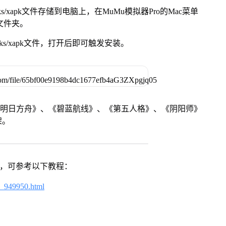
s/xapk文件存储到电脑上，在MuMu模拟器Pro的Mac菜单
脑文件夹。
ks/xapk文件，打开后即可触发安装。
《明日方舟》、《碧蓝航线》、《第五人格》、《阴阳师》
架。
戏，可参考以下教程：
4_949950.html