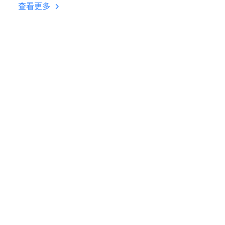
台挂机 按键设置教程
查看更多