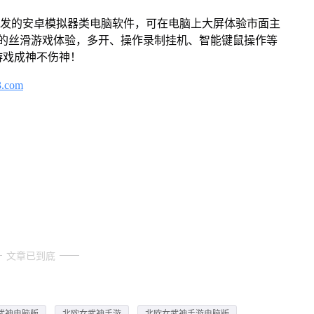
开发的安卓模拟器类电脑软件，可在电脑上大屏体验市面主
来的丝滑游戏体验，多开、操作录制挂机、智能键鼠操作等
游戏成神不伤神！
3.com
文章已到底
武神电脑版
北欧女武神手游
北欧女武神手游电脑版