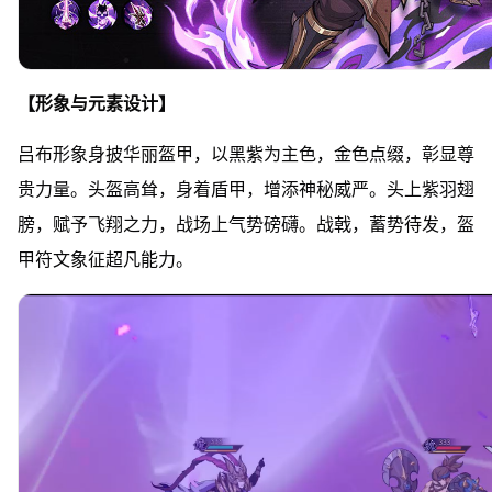
【形象与元素设计】
吕布形象身披华丽盔甲，以黑紫为主色，金色点缀，彰显尊
贵力量。头盔高耸，身着盾甲，增添神秘威严。头上紫羽翅
膀，赋予飞翔之力，战场上气势磅礴。战戟，蓄势待发，盔
甲符文象征超凡能力。