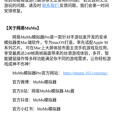
现启动报错或运行崩溃等无法使用的问题。 若您遇到无法
游玩的问题，请及时
联系我们
反馈问题，我们会第一时间
安排修复。
【关于网易MuMu】
网易MuMu模拟器Pro是一款针对手游玩家开发的安卓
模拟器类Mac端软件，专为macOS打造，率先适配Apple M
系列芯片。 可在Mac上大屏体验市面主流手机游戏及应用，
享受最高达240帧高帧画面带来的丝滑游戏体验，多开、智
能键鼠操作等多样功能满足你不同的游戏需求，让你轻松游
戏成神不伤神！
MuMu模拟器Pro官方网站：
https://mumu.163.com/mac/
官方微博：MuMu模拟器
官方B站：网易MuMu模拟器-Mu酱
官方抖音：MuMu模拟器
官方小红书：MuMu模拟器