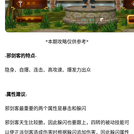
*本期攻略仅供参考*
-邪剑客的特点-
隐身、自爆、连击、高攻速、爆发力出众
-属性建议-
邪剑客最重要的两个属性是暴击和躲闪
邪剑客天生比较脆，因此躲闪也要跟上，四转的被动技能可
以使正派剑客造成伤害时根据躲闪追加伤害，因此躲闪属性