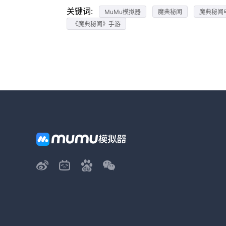
关键词:
MuMu模拟器
魔典秘闻
魔典秘闻
《魔典秘闻》手游