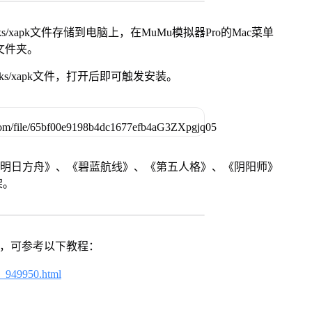
s/xapk文件存储到电脑上，在MuMu模拟器Pro的Mac菜单
脑文件夹。
ks/xapk文件，打开后即可触发安装。
《明日方舟》、《碧蓝航线》、《第五人格》、《阴阳师》
架。
戏，可参考以下教程：
4_949950.html