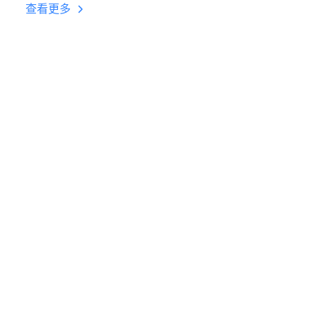
台挂机 按键设置教程
查看更多