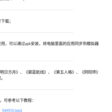
行下载；
用，可以通过apk安装，将电脑里面的应用同步到模拟器
《明日方舟》、《碧蓝航线》、《第五人格》、《阴阳师》
架。
戏，可参考以下教程：
4_949950.html