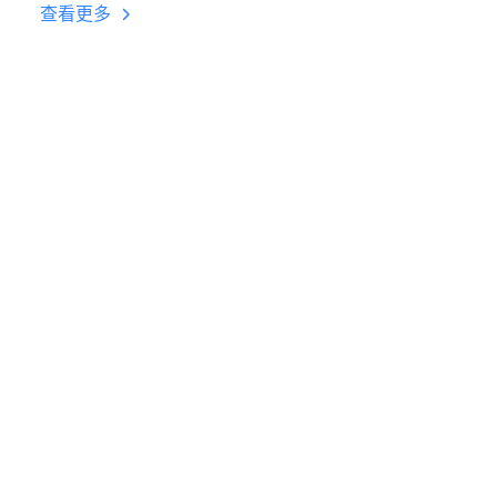
台挂机 按键设置教程
查看更多