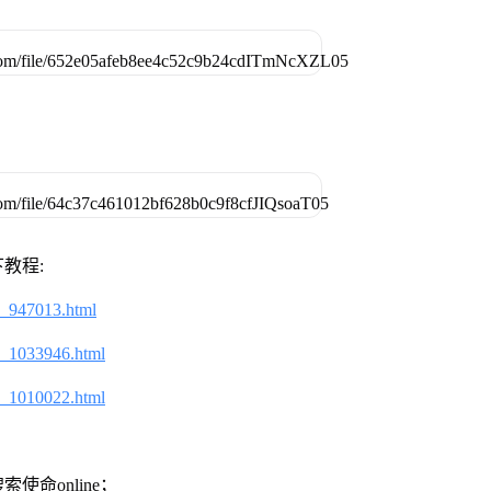
教程:
2_947013.html
2_1033946.html
2_1010022.html
命online；