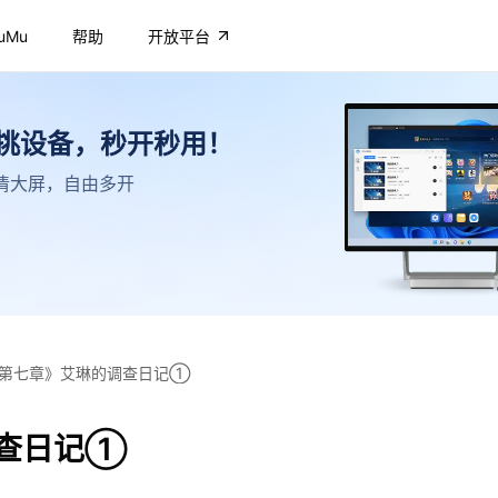
uMu
帮助
开放平台
不挑设备，秒开秒用！
，高清大屏，自由多开
第七章》艾琳的调查日记①
调查日记①