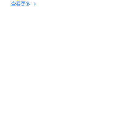
台挂机 按键设置教程
查看更多