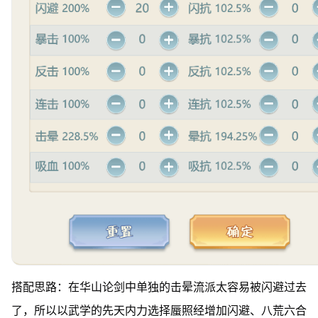
搭配思路：在华山论剑中单独的击晕流派太容易被闪避过去
了，所以以武学的先天内力选择蜃照经增加闪避、八荒六合