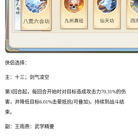
侠侣选择：
主：十三；剑气凌空
第3回合起，每回合开始时对目标造成攻击力70.31%的伤
害，并降低目标6.01%击晕抵抗(可叠加)，持续到战斗结
束。
副：王雨燕：武学精要