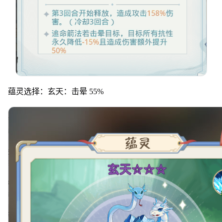
蕴灵选择：玄天：击晕 55%