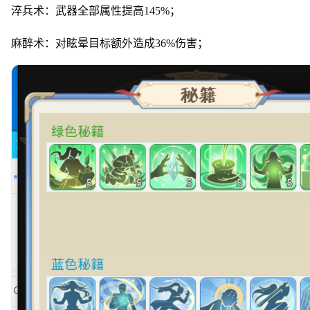
淬兵术：武器全部属性提高145%；
麻醉术：对眩晕目标额外造成36%伤害；