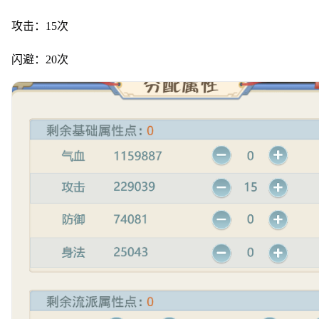
攻击：15次
闪避：20次