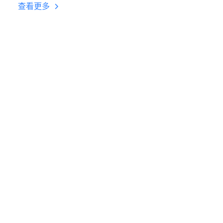
台挂机 按键设置教程
查看更多