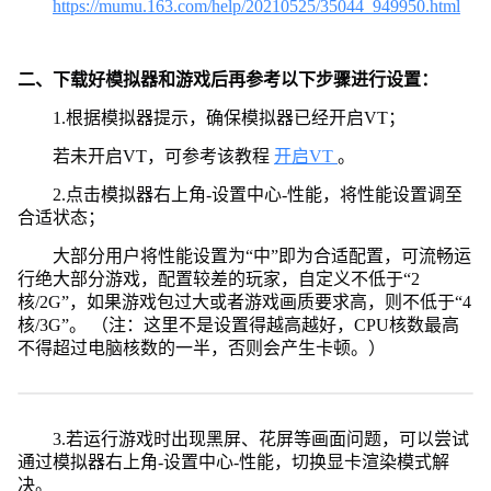
https://mumu.163.com/help/20210525/35044_949950.html
二、下载好模拟器和游戏后再参考以下步骤进行设置：
1.根据模拟器提示，确保模拟器已经开启VT；
若未开启VT，可参考该教程
开启VT
。
2.点击模拟器右上角-设置中心-性能，将性能设置调至
合适状态；
大部分用户将性能设置为“中”即为合适配置，可流畅运
行绝大部分游戏，配置较差的玩家，自定义不低于“2
核/2G”，如果游戏包过大或者游戏画质要求高，则不低于“4
核/3G”。 （注：这里不是设置得越高越好，CPU核数最高
不得超过电脑核数的一半，否则会产生卡顿。）
3.若运行游戏时出现黑屏、花屏等画面问题，可以尝试
通过模拟器右上角-设置中心-性能，切换显卡渲染模式解
决。