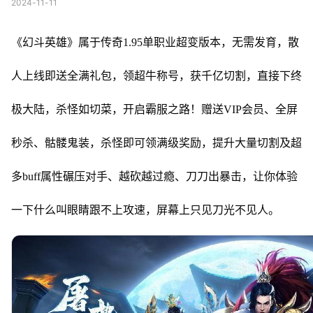
2024-11-11
《幻斗英雄》属于传奇1.95单职业超变版本，无需发育，散
人上线即送全满礼包，领超牛称号，获千亿切割，直接下终
极大陆，杀怪如切菜，开启霸服之路！赠送VIP会员、全屏
秒杀、骷髅鬼装，杀怪即可领满级奖励，提升大量切割及超
多buff属性碾压对手、越砍越过瘾、刀刀出暴击，让你体验
一下什么叫眼睛跟不上攻速，屏幕上只见刀光不见人。