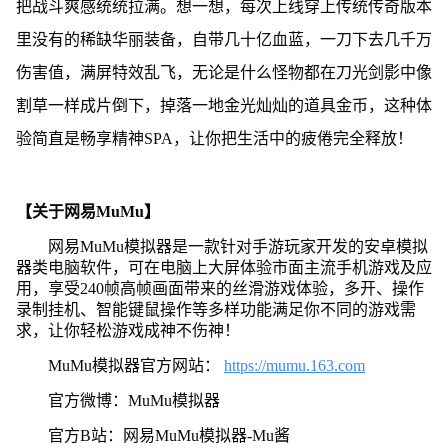
把战斗爽感统统拉满。想一想，每次上线穿上传统传奇版本
里没有的稀缺华丽装备，自带几十亿血蓝，一刀下去几千万
伤害值，满屏特效乱飞，无论是什么怪物都在刀光剑影中像
割草一样成片倒下，掉落一地金光灿灿的道具金币，这种体
验简直是畅享精神SPA，让你把生活中的疲倦完全释放！
【关于网易MuMu】
网易MuMu模拟器是一款针对手游玩家开发的安卓模拟
器类电脑软件，可在电脑上大屏体验市面主流手机游戏及应
用，享受240帧高帧画面带来的丝滑游戏体验，多开、操作
录制挂机、智能键鼠操作等多样功能满足你不同的游戏需
求，让你轻松游戏成神不伤神！
MuMu模拟器官方网站：
https://mumu.163.com
官方微博：MuMu模拟器
官方B站：网易MuMu模拟器-Mu酱