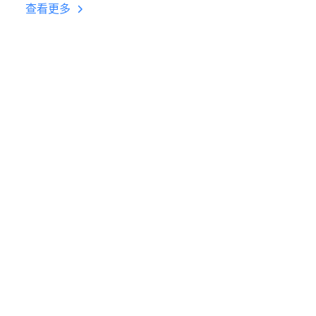
台挂机 按键设置教程
查看更多