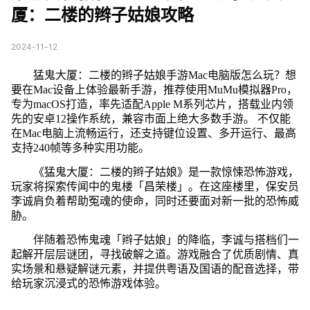
厦：二楼的辫子姑娘攻略
2024-11-12
猛鬼大厦：二楼的辫子姑娘手游Mac电脑版怎么玩？想
要在Mac设备上体验最新手游，推荐使用MuMu模拟器Pro，
专为macOS打造，率先适配Apple M系列芯片，搭载业内领
先的安卓12操作系统，兼容市面上绝大多数手游。 不仅能
在Mac电脑上流畅运行，还支持键位设置、多开运行、最高
支持240帧等多种实用功能。
《猛鬼大厦：二楼的辫子姑娘》是一款惊悚恐怖游戏，
玩家将探索传闻中的鬼楼「昌荣楼」。在这座楼里，保安员
李诚肩负着帮助冤魂的使命，同时还要面对新一批的恐怖威
胁。
伴随着恐怖鬼魂「辫子姑娘」的降临，李诚与搭档们一
起解开层层谜团，寻找破解之道。游戏融合了优质剧情、真
实场景和悬疑解谜元素，并提供粤语及国语的配音选择，带
给玩家沉浸式的恐怖游戏体验。