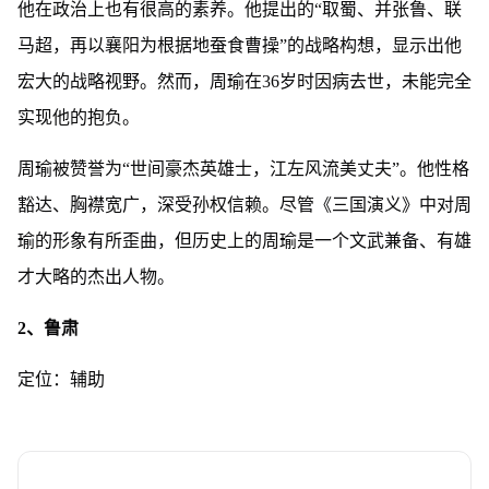
他在政治上也有很高的素养。他提出的“取蜀、并张鲁、联
马超，再以襄阳为根据地蚕食曹操”的战略构想，显示出他
宏大的战略视野。然而，周瑜在36岁时因病去世，未能完全
实现他的抱负。
周瑜被赞誉为“世间豪杰英雄士，江左风流美丈夫”。他性格
豁达、胸襟宽广，深受孙权信赖。尽管《三国演义》中对周
瑜的形象有所歪曲，但历史上的周瑜是一个文武兼备、有雄
才大略的杰出人物。
2、鲁肃
定位：辅助