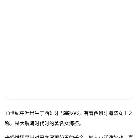
18世纪中叶出生于西班牙巴塞罗那，有着西班牙海盗女王之
称，是大航海时代时的著名女海盗。
卡塔琳娜是当时巴塞罗那船王的千金，她从小活泼好动，喜