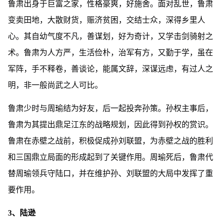
鲁肃出身于巨富之家，性格豪爽，好施舍。面对乱世，鲁肃
变卖田地，大散财货，赈济贫困，交结士众，深得乡里人
心。其自幼气度不凡，善谋划，好为奇计，又学击剑骑射之
术。鲁肃为人方严，生活俭朴，治军有方，又勤于学，虽在
军阵，手不释卷，善谈论，能属文辞，深谋远虑，有过人之
明，非一般尚武之人可比。
鲁肃少时与周瑜结为好友，后一起投奔孙策。孙权主事后，
鲁肃为其提出鼎足江东的战略规划，因此得到孙权的赏识。
鲁肃在赤壁之战前，积极促成孙刘联盟，为赤壁之战的胜利
和三国鼎立局面的形成起到了关键作用。周瑜死后，鲁肃代
替周瑜领兵守陆口，并在维护孙、刘联盟的大局中发挥了重
要作用。
3、陆逊