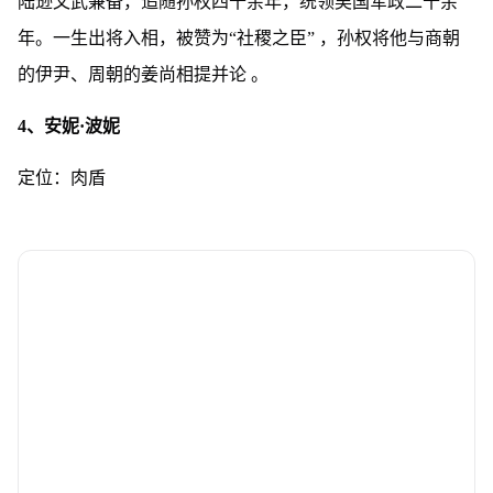
陆逊文武兼备，追随孙权四十余年，统领吴国军政二十余
年。一生出将入相，被赞为“社稷之臣” ，孙权将他与商朝
的伊尹、周朝的姜尚相提并论 。
4、安妮·波妮
定位：肉盾