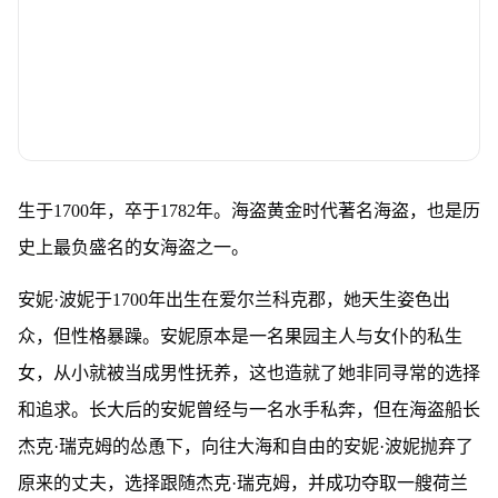
生于1700年，卒于1782年。海盗黄金时代著名海盗，也是历
史上最负盛名的女海盗之一。
安妮·波妮于1700年出生在爱尔兰科克郡，她天生姿色出
众，但性格暴躁。安妮原本是一名果园主人与女仆的私生
女，从小就被当成男性抚养，这也造就了她非同寻常的选择
和追求。长大后的安妮曾经与一名水手私奔，但在海盗船长
杰克·瑞克姆的怂恿下，向往大海和自由的安妮·波妮抛弃了
原来的丈夫，选择跟随杰克·瑞克姆，并成功夺取一艘荷兰