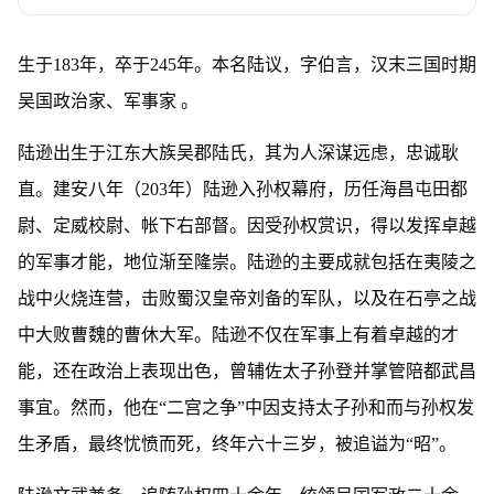
生于183年，卒于245年。本名陆议，字伯言，汉末三国时期
吴国政治家、军事家 。
陆逊出生于江东大族吴郡陆氏，其为人深谋远虑，忠诚耿
直。建安八年（203年）陆逊入孙权幕府，历任海昌屯田都
尉、定威校尉、帐下右部督。因受孙权赏识，得以发挥卓越
的军事才能，地位渐至隆崇。陆逊的主要成就包括在夷陵之
战中火烧连营，击败蜀汉皇帝刘备的军队，以及在石亭之战
中大败曹魏的曹休大军。陆逊不仅在军事上有着卓越的才
能，还在政治上表现出色，曾辅佐太子孙登并掌管陪都武昌
事宜。然而，他在“二宫之争”中因支持太子孙和而与孙权发
生矛盾，最终忧愤而死，终年六十三岁，被追谥为“昭”。