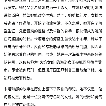
武厌文。她的父亲希望她成为一个淑女，在她18岁时将她送
进修道院，希望她能改变性格。然而，她剪掉红发，女扮男
装逃离了修道院，开始了流浪生活。不久之后，她开启了海
盗生涯，凭借豪爽的性格以及卓群的身手，很快便成为她所
在海盗团的船长。卡塔琳娜的海盗生涯长达十余年，她从不
袭击西班牙船只，反而经常救助落难的西班牙商船，因为她
始终思念着自己的祖国。最终，她在一次海战中被西班牙舰
队包围，这位被称为“火焰女郎”的海盗女王被抓回马德里受
审。尽管被判死刑，但西班牙国王菲利普三世赦免了她，她
最终被无罪释放。
卡塔琳娜的故事在历史上留下了深刻的印记，她不仅是一位
海盗女王，更是一位充满传奇色彩的女性。她的经历和勇气
在后世被广泛传颂。