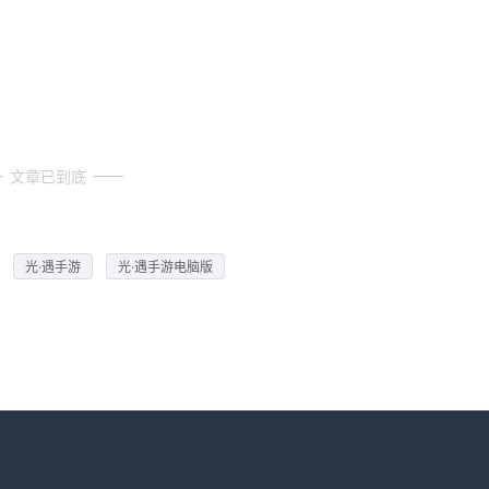
文章已到底
光·遇手游
光·遇手游电脑版