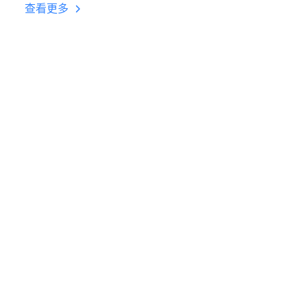
台挂机 按键设置教程
查看更多