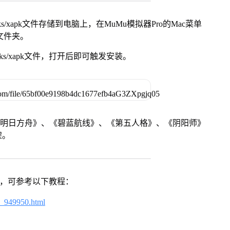
s/xapk文件存储到电脑上，在MuMu模拟器Pro的Mac菜单
脑文件夹。
ks/xapk文件，打开后即可触发安装。
《明日方舟》、《碧蓝航线》、《第五人格》、《阴阳师》
架。
戏，可参考以下教程：
4_949950.html