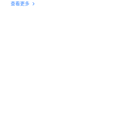
台挂机 按键设置教程
查看更多