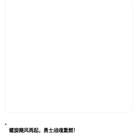
螺旋飓风再起，勇士战魂重燃！