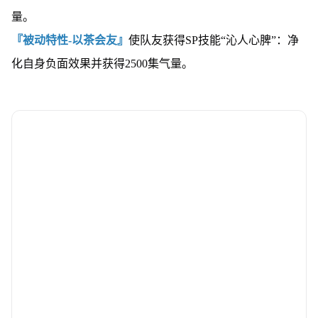
量。
『被动特性-以茶会友』
使队友获得SP技能“沁人心脾”：净
化自身负面效果并获得2500集气量。