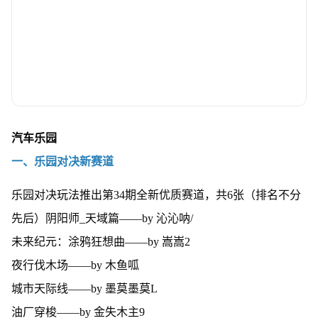
汽车乐园
一、乐园对决新赛道
乐园对决玩法推出第34期全新优质赛道，共6张（排名不分
先后）阴阳师_天域篇——by 沁沁呐/
未来纪元：涂鸦狂想曲——by 嵩嵩2
夜行伐木场——by 木鱼呱
城市天际线——by 墨莫墨莫L
油厂穿梭——by 金失木主9