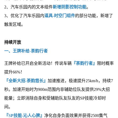
2、汽车乐园内的文本组件
新增阴影控制功能
。
3、优化了汽车乐园内
道具-时空门组件
的部分功能，新增了
触发区域。
持续开放
一、王牌补给-茶韵行者
王牌补给已开启全新活动！传说车辆
『茶韵行者』
限时概率
提升66%！
『全新大招-茶韵悠长』
加速推进，极速提升25km/h，持续7
秒。加速开始时为900m范围内非辅助位队友提供29%大招
能量；立即消除自身和受辅助队友队友的SP技能冷却时
间。
『SP技能-沁人心脾』
净化自身负面效果并获得2500集气