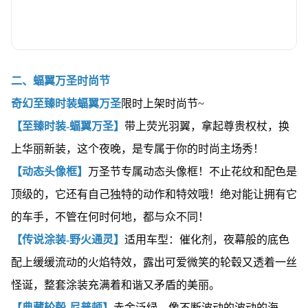
二、蝠翼万圣时尚节
奇幻至臻时装蝠翼万圣
限时上架时尚节~
【至臻时装-蝠翼万圣】
带上荧光羽翼，拿起尊贵权杖，换
上华丽新装，这个夜晚，是专属于你的时尚主场秀！
【动态头像框】
万圣节专属动态头像框！不止花纹和配色是
顶级的，它还有自己独特的动作和特效哦！绝对能让拥有它
的车手，不管在何时何地，都与众不同！
【传说涂装-野火通灵】
适用车型：催化剂，夜幕般的底色
配上缓缓流动的火焰特效，露出可爱微笑的轮毂又透着一丝
怪诞，整套涂装充满着和谐又矛盾的美丽。
【典藏轮毂-尼普顿】
赤金泛绿，像不断波动的波动的海