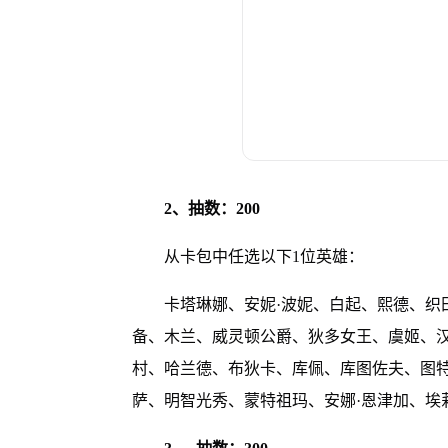
2、抽数：200
从卡包中任选以下1位英雄：
卡塔琳娜、安妮·波妮、白起、熙德、织
备、木兰、威灵顿公爵、狄多女王、虞姬、汉
村、哈兰德、布狄卡、库佩、库图佐夫、图特
萨、明智光秀、蒙特祖玛、安娜·恩津加、埃