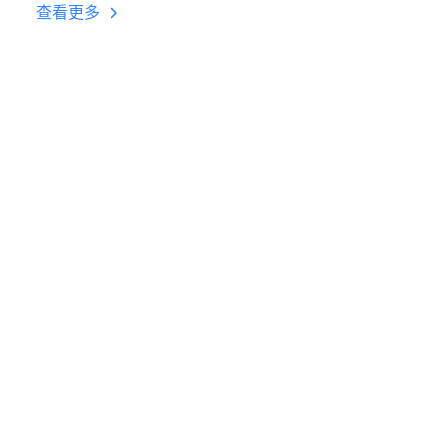
台挂机 按键设置教程
查看更多