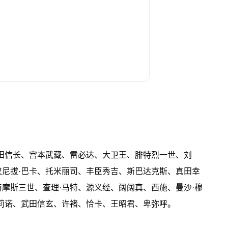
田信长、宫本武藏、雷必达、大卫王、腓特烈一世、刘
尼拔·巴卡、托米丽司、丰臣秀吉、斯巴达克斯、真田幸
摩斯三世、查理·马特、源义经、阔阔真、西施、曼沙·穆
莉诺、武田信玄、许褚、恰卡、王昭君、卑弥呼。