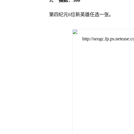
3、 抽数：300
第四纪元6位新英雄任选一张。