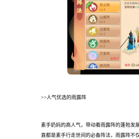
>>人气优选的雨露阵
素手奶妈的高人气，带动着雨露阵的蓬勃发
直都是素手行走世间的必备阵法，雨露阵不