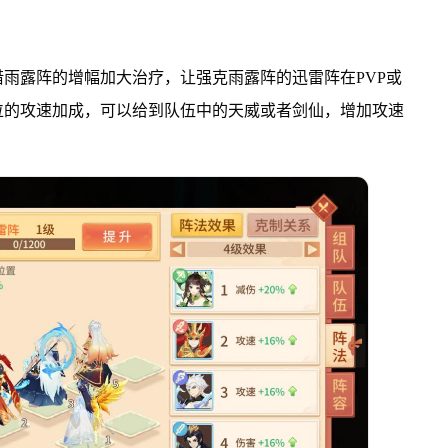
雨露阵的增幅加大治疗，让强克雨露阵的迅雷阵在PVP或
位的攻速加成，可以给到队伍中的天威或者剑仙，增加攻速