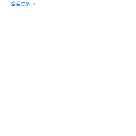
台挂机 按键设置教程
查看更多