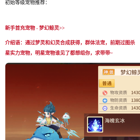
初始等级宠物推荐：
新手首充宠物 - 梦幻鲸灵>>
介绍语：通过梦灵和幻灵合成获得，群体法宠，前期过图杀
星实力宠物，明星宠物谁见了都想组你，求带带~