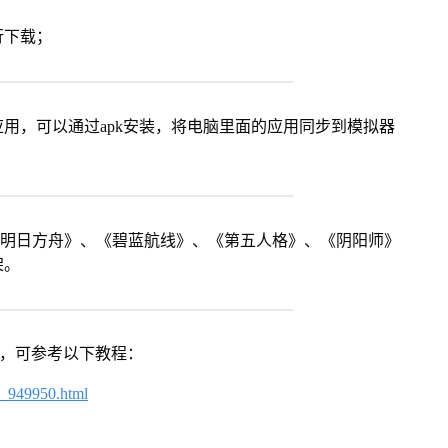
行下载；
用，可以通过apk安装，将电脑里面的应用同步到模拟器
《明日方舟》、《碧蓝航线》、《第五人格》、《阴阳师》
架。
戏，可参考以下教程：
4_949950.html