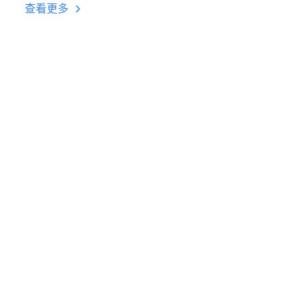
台挂机 按键设置教程
查看更多