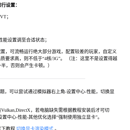
进行设置：
VT；
将性能设置调至合适状态；
配置，可流畅运行绝大部分游戏，配置较差的玩家，自定义
画质要求高，则不低于“4核/3G”。 （注：这里不是设置得越
一半，否则会产生卡顿。）
问题，可以尝试通过模拟器右上角-设置中心-性能，切换显
kan,DirectX，若电脑缺失需根据教程安装后才可切
置中心-性能-其他优化选择“强制使用独立显卡”。
以下教程
切换显卡渲染模式
。