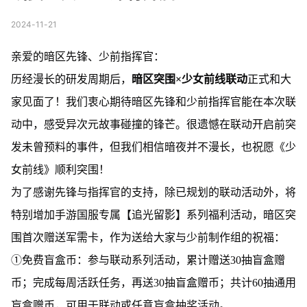
2024-11-21
亲爱的暗区先锋、少前指挥官：
历经漫长的研发周期后，
暗区突围×少女前线联动
正式和大
家见面了！我们衷心期待暗区先锋和少前指挥官能在本次联
动中，感受异次元故事碰撞的锋芒。很遗憾在联动开启前突
发未曾预料的事件，但我们相信暗夜并不漫长，也祝愿《少
女前线》顺利突围！
为了感谢先锋与指挥官的支持，除已规划的联动活动外，将
特别增加手游国服专属【追光留影】系列福利活动，暗区突
围首次赠送军需卡，作为送给大家与少前制作组的祝福：
①免费盲盒币：参与联动系列活动，累计赠送30抽盲盒赠
币；完成每周活跃任务，再送30抽盲盒赠币；共计60抽通用
盲盒赠币，可用于联动或任意盲盒抽奖活动。