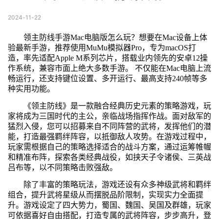
2024-11-22
领主防线手游Mac电脑版怎么玩？想要在Mac设备上体
验最新手游，推荐使用MuMu模拟器Pro，专为macOS打
造，率先适配Apple M系列芯片，搭载业内领先的安卓12操
作系统，兼容市面上绝大多数手游。 不仅能在Mac电脑上流
畅运行，还支持键位设置、多开运行、最高支持240帧等多
种实用功能。
《领主防线》是一款融合经典历史元素的策略游戏，玩
家将成为三国时代的主公，亲临战场指挥作战。面对敌军的
猛烈入侵，您可以招募来自不同阵营的武将，发挥他们的潜
能，打造最强羁绊阵容，以抵御敌人攻势。在游戏过程中，
玩家需根据自己的策略选择适合的战斗方案，通过运筹帷幄
和精准布阵，探索各类经典战役，如挟天子令诸侯、三英战
吕布等，以不同策略击败强敌。
除了丰富的策略玩法，游戏还设有众多神级武将和羁绊
组合，提升武将星级从而摆脱品阶限制，实现实力全面提
升。游戏设定了四大势力，蜀国、魏国、吴国及群雄，玩家
可依据喜好自由搭配，打造专属的武将阵容，步步高升，登