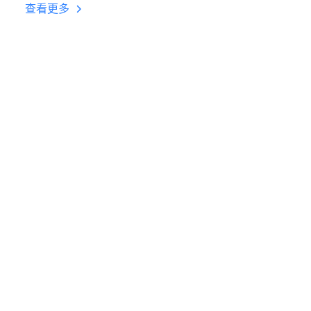
台挂机 按键设置教程
查看更多