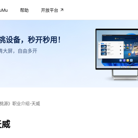
uMu
帮助
开放平台
不挑设备，秒开秒用！
，高清大屏，自由多开
桃源》职业介绍-天威
天威