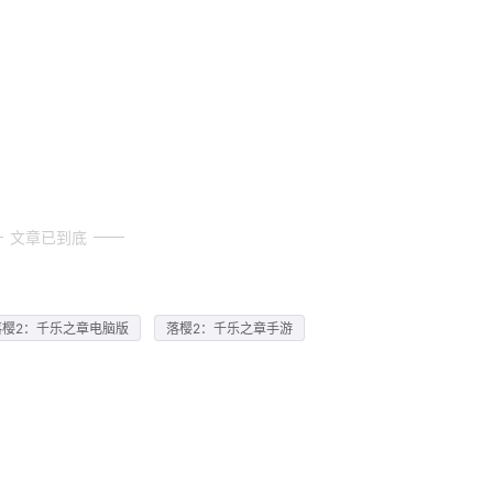
文章已到底
落樱2：千乐之章电脑版
落樱2：千乐之章手游