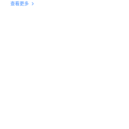
台挂机 按键设置教程
查看更多