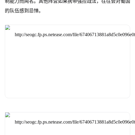
制能力而闻名。其他阵营如果携带强控战法，往往会对蜀国
的队伍感到忌惮。