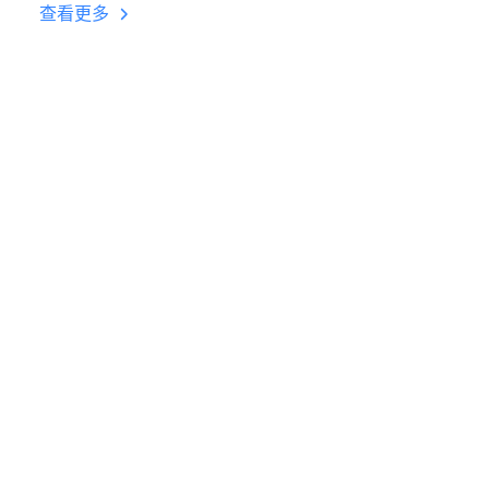
台挂机 按键设置教程
查看更多