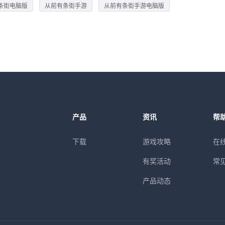
条街电脑版
从前有条街手游
从前有条街手游电脑版
产品
资讯
帮
下载
游戏攻略
在
有奖活动
常
产品动态